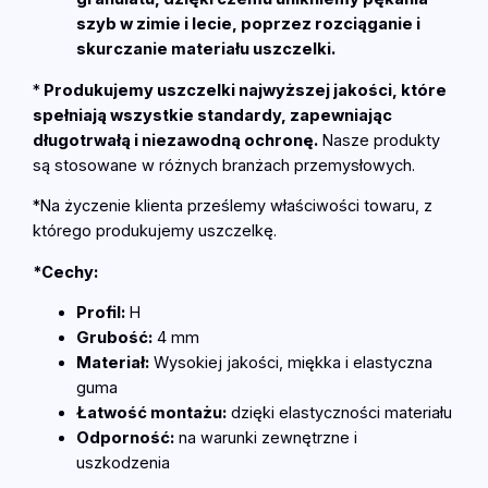
ł
szyb w zimie i lecie, poprzez rozciąganie i
o
skurczanie materiału uszczelki.
d
*
Produkujemy uszczelki najwyższej jakości, które
z
spełniają wszystkie standardy, zapewniając
i
długotrwałą i niezawodną ochronę.
Nasze produkty
p
są stosowane w różnych branżach przemysłowych.
r
o
*Na życzenie klienta prześlemy właściwości towaru, z
f
którego produkujemy uszczelkę.
i
l
*Cechy:
H
Profil:
H
4
Grubość:
4 mm
m
Materiał:
Wysokiej jakości, miękka i elastyczna
m
guma
T
Łatwość montażu:
dzięki elastyczności materiału
S
Odporność:
na warunki zewnętrzne i
U
uszkodzenia