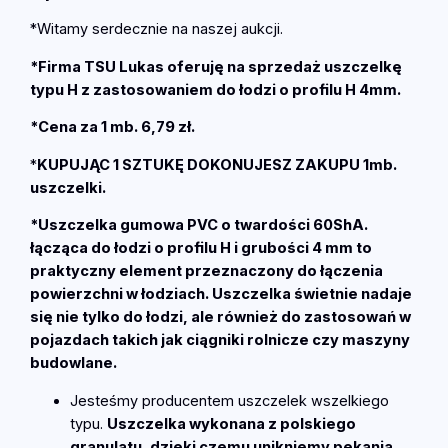
k
a
*Witamy serdecznie na naszej aukcji.
g
*Firma TSU Lukas oferuję na sprzedaż uszczelkę
u
typu H z zastosowaniem do łodzi o profilu H 4mm.
m
o
*Cena za 1 mb. 6,79 zł.
w
a
*
KUPUJĄC 1 SZTUKĘ DOKONUJESZ ZAKUPU 1mb.
P
uszczelki.
V
*Uszczelka gumowa PVC o twardości 60ShA.
C
łącząca do łodzi o profilu H i grubości 4 mm to
ł
praktyczny element przeznaczony do łączenia
ą
powierzchni w łodziach. Uszczelka świetnie nadaje
c
się nie tylko do łodzi, ale również do zastosowań w
z
pojazdach takich jak ciągniki rolnicze czy maszyny
ą
budowlane.
c
a
Jesteśmy producentem uszczelek wszelkiego
d
typu.
Uszczelka wykonana z polskiego
o
granulatu, dzięki czemu unikniemy pękania