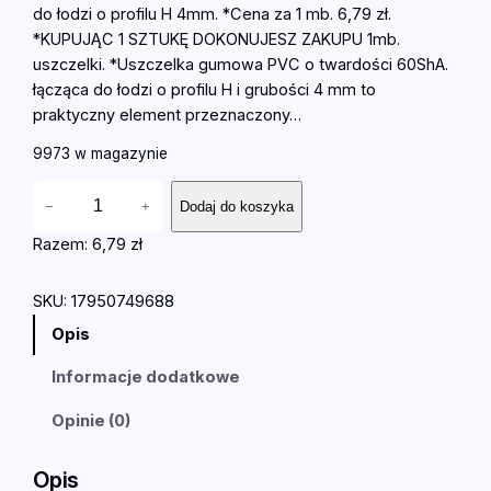
do łodzi o profilu H 4mm. *Cena za 1 mb. 6,79 zł.
*KUPUJĄC 1 SZTUKĘ DOKONUJESZ ZAKUPU 1mb.
uszczelki. *Uszczelka gumowa PVC o twardości 60ShA.
łącząca do łodzi o profilu H i grubości 4 mm to
praktyczny element przeznaczony…
9973 w magazynie
i
−
+
Dodaj do koszyka
l
o
Razem:
6,79 zł
ś
ć
SKU:
17950749688
U
Opis
s
z
Informacje dodatkowe
c
z
Opinie (0)
e
l
Opis