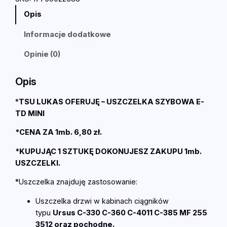
U
Opis
s
z
Informacje dodatkowe
c
z
Opinie (0)
e
l
Opis
k
a
*
TSU LUKAS OFERUJĘ – USZCZELKA SZYBOWA E-
d
TD MINI
r
*CENA ZA 1mb. 6,80 zł.
z
w
*KUPUJĄC 1 SZTUKĘ DOKONUJESZ ZAKUPU 1mb.
i
USZCZELKI.
E
-
*Uszczelka znajduję zastosowanie:
T
Uszczelka drzwi w kabinach ciągników
D
typu
Ursus C-330 C-360 C-4011 C-385 MF 255
M
3512 oraz pochodne.