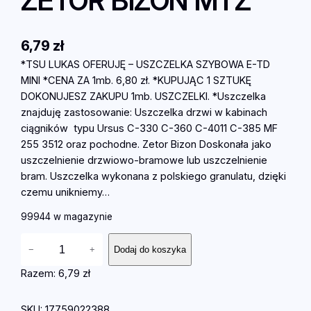
ZETOR BIZON MTZ
6,79
zł
*TSU LUKAS OFERUJĘ – USZCZELKA SZYBOWA E-TD
MINI *CENA ZA 1mb. 6,80 zł. *KUPUJĄC 1 SZTUKĘ
DOKONUJESZ ZAKUPU 1mb. USZCZELKI. *Uszczelka
znajduję zastosowanie: Uszczelka drzwi w kabinach
ciągników typu Ursus C-330 C-360 C-4011 C-385 MF
255 3512 oraz pochodne. Zetor Bizon Doskonała jako
uszczelnienie drzwiowo-bramowe lub uszczelnienie
bram. Uszczelka wykonana z polskiego granulatu, dzięki
czemu unikniemy…
99944 w magazynie
i
−
+
Dodaj do koszyka
l
o
Razem:
6,79 zł
ś
ć
SKU:
17759022388