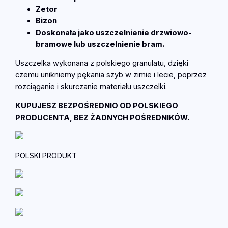
I
Zetor
N
Bizon
I
Doskonała jako uszczelnienie drzwiowo-
U
bramowe lub uszczelnienie bram.
N
I
Uszczelka wykonana z polskiego granulatu, dzięki
W
czemu unikniemy pękania szyb w zimie i lecie, poprzez
E
rozciąganie i skurczanie materiału uszczelki.
R
KUPUJESZ BEZPOŚREDNIO OD POLSKIEGO
S
PRODUCENTA, BEZ ŻADNYCH POŚREDNIKÓW.
A
L
N
A
POLSKI PRODUKT
U
r
s
u
s
C