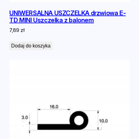
M
T
UNIWERSALNA USZCZELKA drzwiowa E-
Z
TD MINI Uszczelka z balonem
7,89
zł
Dodaj do koszyka