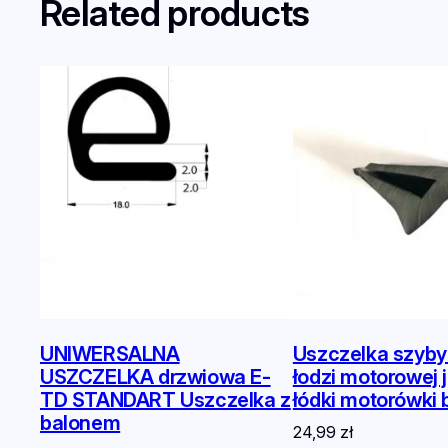
Related products
UNIWERSALNA
Uszczelka szyby 
USZCZELKA drzwiowa E-
łodzi motorowej 
TD STANDART Uszczelka z
łódki motorówki b
balonem
24,99
zł