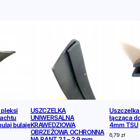
Ó
W
F
O
T
O
W
O
L
T
A
I
C
pleksi
USZCZELKA
Uszczelk
Z
jachtu
UNIWERSALNA
łącząca do 
N
ulaj bulaje
KRAWĘDZIOWA
4mm TSU
OBRZEŻOWA OCHRONNA
Y
6,79
zł
NA RANT 2,1 – 2,9 mm