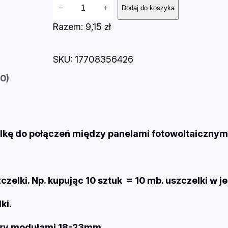
i
−
+
Dodaj do koszyka
l
Razem:
9,15 zł
o
ś
SKU:
17708356426
ć
U
(0)
N
I
W
E
lkę do połączeń między panelami fotowoltaicznym
R
S
A
zelki. Np. kupując 10 sztuk = 10 mb. uszczelki w 
L
N
ki.
A
dzy modułami 18-23mm.