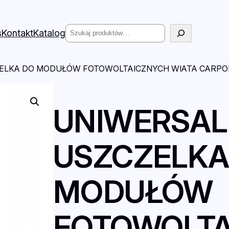
Szukaj
s
Kontakt
Katalog
ELKA DO MODUŁÓW FOTOWOLTAICZNYCH WIATA CARPO
UNIWERSA
USZCZELKA
MODUŁÓW
FOTOWOLT