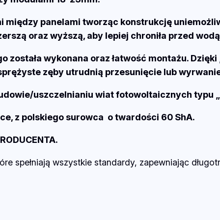
U
S
eni między panelami tworząc konstrukcję uniemożl
Z
erszą oraz wyższą, aby lepiej chroniła przed wodą
C
Z
rego została wykonana oraz łatwość montażu. Dzięk
E
sprężyste zęby utrudnią przesunięcie lub wyrwanie 
L
budowie/uszczelnianiu wiat fotowoltaicznych typu
K
A
e, z polskiego surowca o twardości 60 ShA.
D
PRODUCENTA.
O
M
tóre spełniają wszystkie standardy, zapewniając długo
O
D
U
Ł